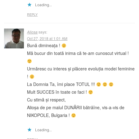
Loading...
REPLY
Aliosa
says:
Oct 27, 2018 at 1:01 AM
Bună dimineața !
Mă bucur din toată inima că te-am cunoscut virtual !
Urmăresc cu interes și plăcere evoluția modei feminine
!
La Domnia Ta, îmi place TOTUL !!!
Mult SUCCES în toate ce faci !
Cu stimă și respect,
Alioșa de pe malul DUNĂRII bătrâîne, vis-a-vis de
NIKOPOLE, Bulgaria !
Loading...