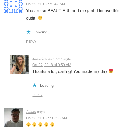
Oct 22, 2018 at 9:47 AM
You are so BEAUTIFUL and elegant! I looove this
outfit!
Loading...
REPLY
tobeafashionmom
says:
Oct 22, 2018 at 9:50 AM
Thanks a lot, darling! You made my day!
Loading...
REPLY
Aliosa
says:
Oct 25, 2018 at 12:38 AM