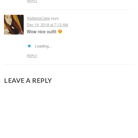
REPLY
RaffaelaCake
says:
Dec 19, 2018 at 7:13 AM
Wow nice outfit
Loading...
REPLY
LEAVE A REPLY