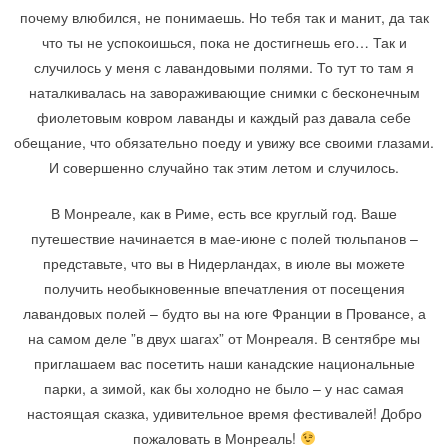
почему влюбился, не понимаешь. Но тебя так и манит, да так
что ты не успокоишься, пока не достигнешь его… Так и
случилось у меня с лавандовыми полями. То тут то там я
наталкивалась на завораживающие снимки с бесконечным
фиолетовым ковром лаванды и каждый раз давала себе
обещание, что обязательно поеду и увижу все своими глазами.
И совершенно случайно так этим летом и случилось.
В Монреале, как в Риме, есть все круглый год. Ваше
путешествие начинается в мае-июне с полей тюльпанов –
представьте, что вы в Нидерландах, в июле вы можете
получить необыкновенные впечатления от посещения
лавандовых полей – будто вы на юге Франции в Провансе, а
на самом деле ”в двух шагах” от Монреаля. В сентябре мы
приглашаем вас посетить наши канадские национальные
парки, а зимой, как бы холодно не было – у нас самая
настоящая сказка, удивительное время фестивалей! Добро
пожаловать в Монреаль!