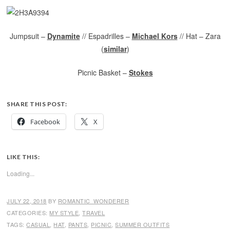
Jumpsuit –
Dynamite
// Espadrilles –
Michael Kors
// Hat – Zara
(
similar
)
Picnic Basket –
Stokes
SHARE THIS POST:
Facebook
X
LIKE THIS:
Loading...
JULY 22, 2018
BY
ROMANTIC_WONDERER
CATEGORIES:
MY STYLE
,
TRAVEL
TAGS:
CASUAL
,
HAT
,
PANTS
,
PICNIC
,
SUMMER OUTFITS