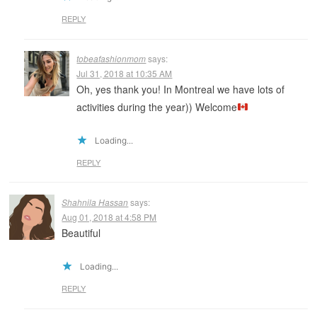
REPLY
tobeafashionmom
says:
Jul 31, 2018 at 10:35 AM
Oh, yes thank you! In Montreal we have lots of
activities during the year)) Welcome
Loading...
REPLY
Shahnila Hassan
says:
Aug 01, 2018 at 4:58 PM
Beautiful
Loading...
REPLY