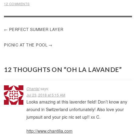
12 COMMENTS
POST
PERFECT SUMMER LAYER
NAVIGATION
PICNIC AT THE POOL
12 THOUGHTS ON “
OH LA LAVANDE
”
Chantal
says:
Jul 23, 2018 at 5:15 AM
Looks amazing at this lavender field! Don’t know any
around in Switzerland unfortunately! Also love your
jumpsuit and your pic nic set up!! xx C.
http://www.chantilia.com