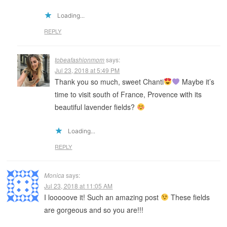
Loading...
REPLY
tobeafashionmom
says:
Jul 23, 2018 at 5:49 PM
Thank you so much, sweet Chanti
Maybe it’s
time to visit south of France, Provence with its
beautiful lavender fields?
Loading...
REPLY
Monica
says:
Jul 23, 2018 at 11:05 AM
I looooove it! Such an amazing post
These fields
are gorgeous and so you are!!!