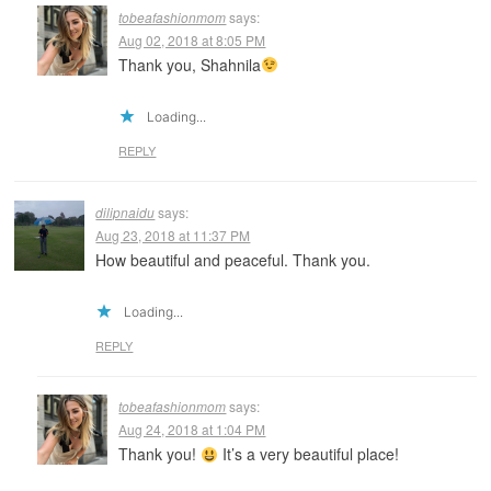
tobeafashionmom
says:
Aug 02, 2018 at 8:05 PM
Thank you, Shahnila
Loading...
REPLY
dilipnaidu
says:
Aug 23, 2018 at 11:37 PM
How beautiful and peaceful. Thank you.
Loading...
REPLY
tobeafashionmom
says:
Aug 24, 2018 at 1:04 PM
Thank you!
It’s a very beautiful place!