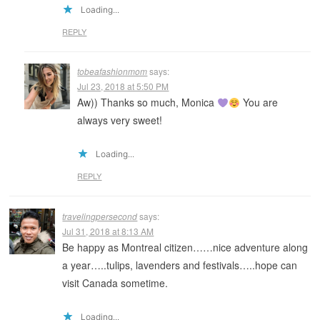
Loading...
REPLY
tobeafashionmom
says:
Jul 23, 2018 at 5:50 PM
Aw)) Thanks so much, Monica
You are
always very sweet!
Loading...
REPLY
travelingpersecond
says:
Jul 31, 2018 at 8:13 AM
Be happy as Montreal citizen……nice adventure along
a year…..tulips, lavenders and festivals…..hope can
visit Canada sometime.
Loading...