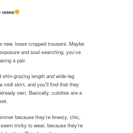
е ниже
he new, loose cropped trousers. Maybe
d exposure and soul-searching, you’ve
asing a pair.
rd shin-grazing length
wide-leg
and
midi skirt, and you’ll find that they
already own. Basically, culottes are a
set.
summer because they’re breezy, chic,
 seem tricky to wear, because they’re