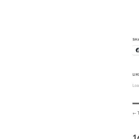
SH
LIK
Loa
P
N
1