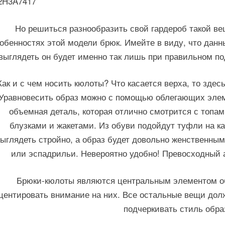
Но решиться разнообразить свой гардероб такой вещ
обенностях этой модели брюк. Имейте в виду, что данн
выглядеть он будет именно так лишь при правильном по
Как и с чем носить кюлоты? Что касается верха, то здес
Уравновесить образ можно с помощью облегающих элем
объемная деталь, которая отлично смотрится с топа
блузками и жакетами. Из обуви подойдут туфли на ка
ыглядеть стройно, а образ будет довольно женственным
или эспадрильи. Невероятно удобно! Превосходный 
Брюки-кюлоты являются центральным элементом об
центировать внимание на них. Все остальные вещи до
подчеркивать стиль обра