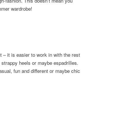
h-fashion. This doesn’t mean you
ummer wardrobe!
– it is easier to work in with the rest
f strappy heels or maybe espadrilles.
asual, fun and different or maybe chic