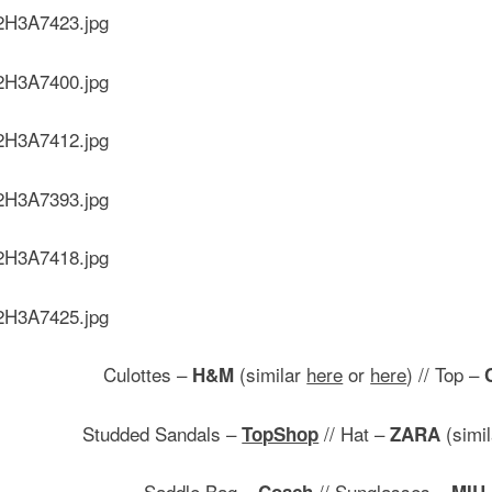
Culottes –
(similar
here
or
here
) // Top –
H&M
Studded Sandals –
// Hat –
(simi
TopShop
ZARA
Saddle Bag –
// Sunglasses –