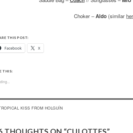
Coach
MIU
Choker –
(similar
he
Aldo
ARE THIS POST:
Facebook
X
E THIS:
ding...
OST
TROPICAL KISS FROM HOLGUÍN
AVIGATION
6 THOUGHTS ON “
CULOTTES
”