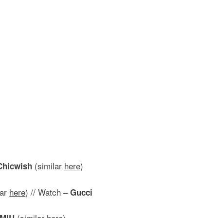
(similar
here
)
Chicwish
lar
here
) // Watch –
Gucci
(similar
here
)