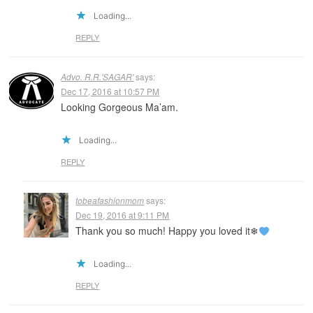
Loading...
REPLY
Advo. R.R.'SAGAR'
says:
Dec 17, 2016 at 10:57 PM
Looking Gorgeous Ma’am.
Loading...
REPLY
tobeafashionmom
says:
Dec 19, 2016 at 9:11 PM
Thank you so much! Happy you loved it❄
Loading...
REPLY