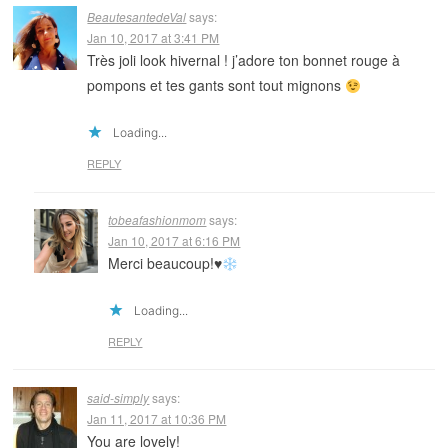
BeautesantedeVal
says:
Jan 10, 2017 at 3:41 PM
Très joli look hivernal ! j’adore ton bonnet rouge à
pompons et tes gants sont tout mignons
Loading...
REPLY
tobeafashionmom
says:
Jan 10, 2017 at 6:16 PM
Merci beaucoup!
♥️
Loading...
REPLY
said-simply
says:
Jan 11, 2017 at 10:36 PM
You are lovely!