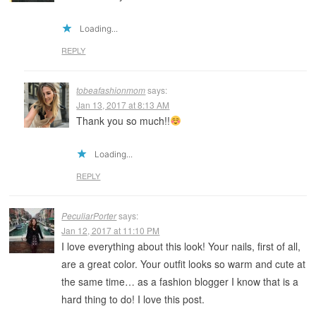
Loading...
REPLY
tobeafashionmom
says:
Jan 13, 2017 at 8:13 AM
Thank you so much!!
Loading...
REPLY
PeculiarPorter
says:
Jan 12, 2017 at 11:10 PM
I love everything about this look! Your nails, first of all,
are a great color. Your outfit looks so warm and cute at
the same time… as a fashion blogger I know that is a
hard thing to do! I love this post.