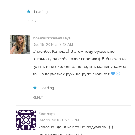
Loading...
REPLY
tobeafashionmom
says:
Dec 15, 2016 at 7:43 AM
Спасибо, Катюша! В этом году буквально
открыла для себя такие варежки)) Я бы сказала
гулять в них холодно, но водить машину самое
то – в перчатках руки на руле скользят.
Loading...
REPLY
Kate
says:
Dec 19, 2016 at 2:35 PM
классно, да, я как-то не подумала ))))
практично и стильно )