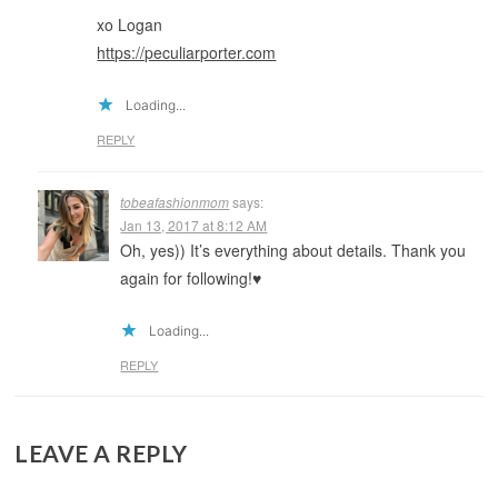
xo Logan
https://peculiarporter.com
Loading...
REPLY
tobeafashionmom
says:
Jan 13, 2017 at 8:12 AM
Oh, yes)) It’s everything about details. Thank you
again for following!♥️
Loading...
REPLY
LEAVE A REPLY