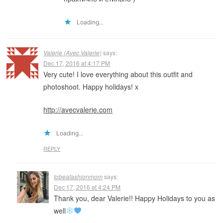
Loading...
Valerie (Avec Valerie)
says:
Dec 17, 2016 at 4:17 PM
Very cute! I love everything about this outfit and
photoshoot. Happy holidays! x
http://avecvalerie.com
Loading...
REPLY
tobeafashionmom
says:
Dec 17, 2016 at 4:24 PM
Thank you, dear Valerie!! Happy Holidays to you as
well