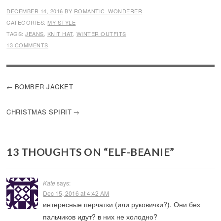
DECEMBER 14, 2016
BY
ROMANTIC_WONDERER
CATEGORIES:
MY STYLE
TAGS:
JEANS
,
KNIT HAT
,
WINTER OUTFITS
13 COMMENTS
POST
BOMBER JACKET
NAVIGATION
CHRISTMAS SPIRIT
13 THOUGHTS ON “
ELF-BEANIE
”
Kate
says:
Dec 15, 2016 at 4:42 AM
интересные перчатки (или руковички?). Они без
пальчиков идут? в них не холодно?